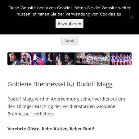
Zum
Inhalt
Diese Website benutzen Cookies. Wenn Sie die Website weiter
KaGe Ellingen 1963 e.V.
springen
nutzen, stimmen Sie der Verwendung von Cookies zu.
Akzeptieren
… des is ka Spass net, des is Fasching …
Menü
Goldene Brennessel für Rudolf Magg
Rudolf Magg wird in Anerkennung seiner Verdienste um
den Öllinger Fasching der Verdienstorden „Goldene
Brennessel“ verliehen.
Verehrte Gäste, liebe Aktive, lieber Rudi!