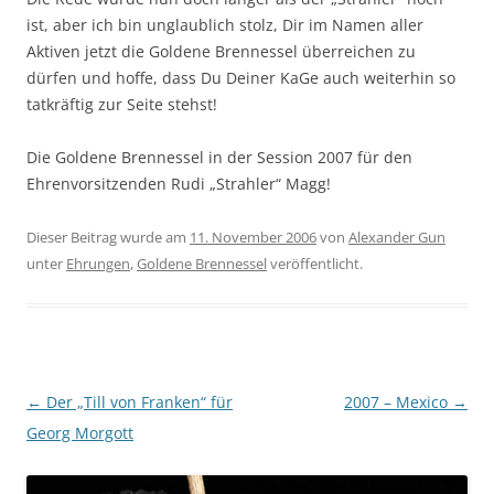
ist, aber ich bin unglaublich stolz, Dir im Namen aller
Aktiven jetzt die Goldene Brennessel überreichen zu
dürfen und hoffe, dass Du Deiner KaGe auch weiterhin so
tatkräftig zur Seite stehst!
Die Goldene Brennessel in der Session 2007 für den
Ehrenvorsitzenden Rudi „Strahler“ Magg!
Dieser Beitrag wurde am
11. November 2006
von
Alexander Gun
unter
Ehrungen
,
Goldene Brennessel
veröffentlicht.
Beitragsnavigation
←
Der „Till von Franken“ für
2007 – Mexico
→
Georg Morgott