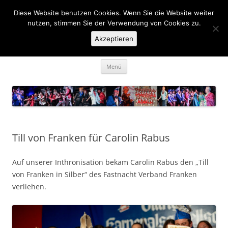
Zum
Inhalt
Diese Website benutzen Cookies. Wenn Sie die Website weiter
KaGe Ellingen 1963 e.V.
springen
nutzen, stimmen Sie der Verwendung von Cookies zu.
Akzeptieren
… des is ka Spass net, des is Fasching …
Menü
Till von Franken für Carolin Rabus
Auf unserer Inthronisation bekam Carolin Rabus den „Till
von Franken in Silber“ des Fastnacht Verband Franken
verliehen.