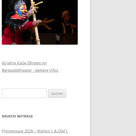
60 Jahre KaGe Ellingen im
Bergwaldtheater - weitere Infos
Suchen
nach:
NEUESTE BEITRÄGE
Prinzenpaar 2026 – Marion I. & Olaf I.