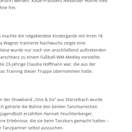
ngeführt werden. KaGe-Präsident Alexander Höhne hieß
ne frei.
 machte die rotgekleidete Kindergarde mit ihren 18
 Wagner trainierte Nachwuchs zeigte eine
 Diese wurde nur noch von anschließend auftretenden
Marschtanz zu einem Fußball-WM-Medley vorstellte.
ie 23-jährige Claudia Hoffmann war, die aus der
das Training dieser Truppe übernommen hatte.
n der Showband „One & Six“ aus Störzelbach wurde
nach gehörte die Bühne den beiden Tanzmariechen
 Jugendbütt erzählten Hannah Feuchtenberger,
hre Erlebnisse, die sie beim Tanzkurs gemacht hatten –
e Tanzpartner selbst aussuchen.