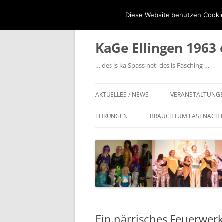
Diese Website benutzen Cookie
Zum
Inhalt
springen
KaGe Ellingen 1963 
… des is ka Spass net, des is Fasching …
AKTUELLES / NEWS
VERANSTALTUNG
EHRUNGEN
BRAUCHTUM FASTNACH
SESSIONS-ORDEN DES FVF
VERDIENSTORDEN DES FVF
TILL VON FRANKEN IN SILBER
GOLDENE BRENNESSEL
Ein närrisches Feuerwer