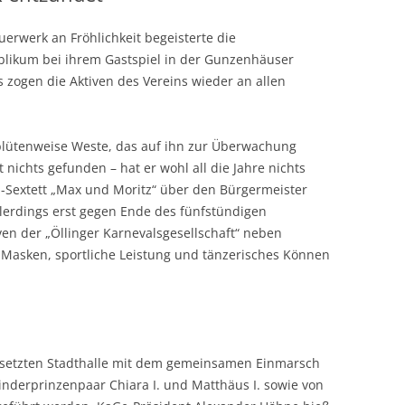
ELFERRAT
rwerk an Fröhlichkeit begeisterte die
ublikum bei ihrem Gastspiel in der Gunzenhäuser
s zogen die Aktiven des Vereins wieder an allen
 blütenweise Weste, das auf ihn zur Überwachung
 nichts gefunden – hat er wohl all die Jahre nichts
en-Sextett „Max und Moritz“ über den Bürgermeister
lerdings erst gegen Ende des fünfstündigen
ven der „Öllinger Karnevalsgesellschaft“ neben
Masken, sportliche Leistung und tänzerisches Können
besetzten Stadthalle mit dem gemeinsamen Einmarsch
inderprinzenpaar Chiara I. und Matthäus I. sowie von