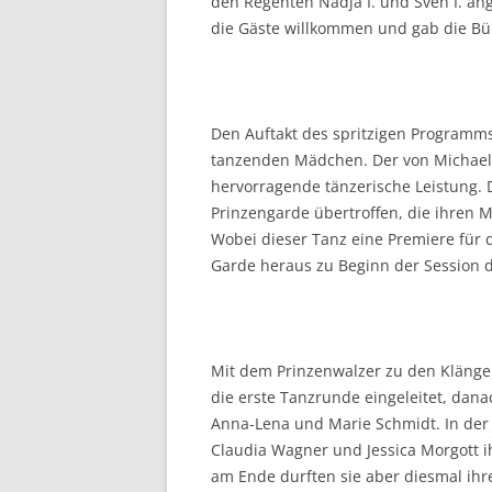
den Regenten Nadja I. und Sven I. a
die Gäste willkommen und gab die Büh
Den Auftakt des spritzigen Programms
tanzenden Mädchen. Der von Michaela
hervorragende tänzerische Leistung.
Prinzengarde übertroffen, die ihren 
Wobei dieser Tanz eine Premiere für d
Garde heraus zu Beginn der Session 
Mit dem Prinzenwalzer zu den Klänge
die erste Tanzrunde eingeleitet, da
Anna-Lena und Marie Schmidt. In der
Claudia Wagner und Jessica Morgott i
am Ende durften sie aber diesmal ihr