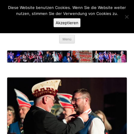
Zum
Inhalt
Diese Website benutzen Cookies. Wenn Sie die Website weiter
KaGe Ellingen 1963 e.V.
springen
nutzen, stimmen Sie der Verwendung von Cookies zu.
Akzeptieren
… des is ka Spass net, des is Fasching …
Menü