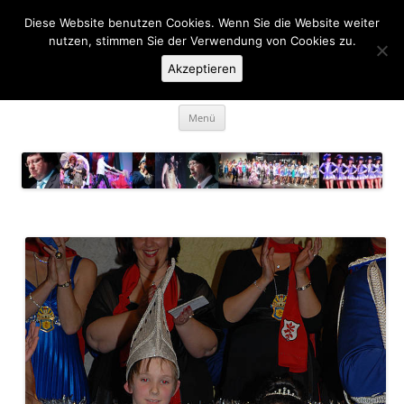
Zum
Inhalt
Diese Website benutzen Cookies. Wenn Sie die Website weiter
KaGe Ellingen 1963 e.V.
springen
nutzen, stimmen Sie der Verwendung von Cookies zu.
Akzeptieren
… des is ka Spass net, des is Fasching …
Menü