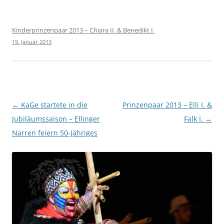
Kinderprinzenpaar 2013 – Chiara II. & Benedikt I.
19. Januar 2013
Beitragsnavigation
←
KaGe startete in die
Prinzenpaar 2013 – Elli I. &
Jubiläumssaison – Ellinger
Falk I.
→
Narren feiern 50-Jähriges