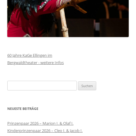
60 Jahre KaGe Ellingen im
Bergwaldtheater - weitere Infos
Suchen
nach:
NEUESTE BEITRÄGE
Prinzenpaar 2026 – Marion I. & Olaf I.
Kinderprinzenpaar 2026 – Cleo I. & Jacob I.