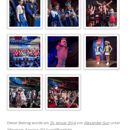
Dieser Beitrag wurde am
20. Januar 2014
von
Alexander Gun
unter
Allgemein
,
Session 2014
veröffentlicht.