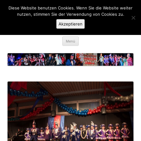
Zum
Inhalt
Diese Website benutzen Cookies. Wenn Sie die Website weiter
KaGe Ellingen 1963 e.V.
springen
nutzen, stimmen Sie der Verwendung von Cookies zu.
Akzeptieren
… des is ka Spass net, des is Fasching …
Menü