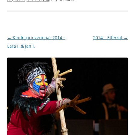
Beitragsnavigation
←
Kinderprinzenpaar 2014 –
2014 – Elferrat
→
Lara I. & Jan I.