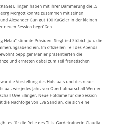
 (KaGe) Ellingen haben mit ihrer Dämmerung die „5.
r Georg Morgott konnte zusammen mit seinen
 und Alexander Gun gut 100 KaGeler in der kleinen
der neuen Session begrüßen.
 Helau“ stimmte Präsident Siegfried Stöbich jun. die
mmerungsabend ein. Im offiziellen Teil des Abends
n gewohnt peppiger Manier präsentierten die
nze und ernteten dabei zum Teil frenetischen
ar die Vorstellung des Hofstaats und des neues
fstaat, wie jedes Jahr, von Oberhofmarschall Werner
chall Uwe Ellinger. Neue Hofdame für die Session
mit die Nachfolge von Eva Sand an, die sich eine
bt es für die Rolle des Tills. Gardetrainerin Claudia