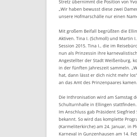
Stretz übernimmt die Position von Yvo
„Wir haben bewusst diese zwei Damen 
unsere Hofmarschälle nur einen Na­m
Mit großem Beifall begrüßten die Ell
Aktiven. Tina I. (Schmoll) und Martin I
Session 2015. Tina I., die im Reisebür
nun als Prinzessin ihre karnevalistisc
Angestellter der Stadt Weißenburg, 
in der fünften Jahreszeit sammeln. „
hat, dann lässt er dich nicht mehr los
an das Amt des Prinzenpaares ka­men
Die Inthronisation wird am Samstag de
Schulturnhalle in Ellingen stattfinden
Im Anschluss gab Präsident Siegfried 
bekannt. So wird das komplette Prog
(Karmeliterkirche) am 24. Januar, in 
Karneval in Gunzenhausen am 14. Feb