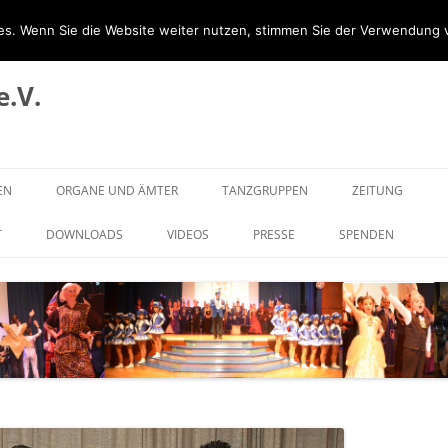
s. Wenn Sie die Website weiter nutzen, stimmen Sie der Verwendung 
e.V.
EN
ORGANE UND ÄMTER
TANZGRUPPEN
ZEITUNG
VORSTAND
TANZMARIECHEN
T
DOWNLOADS
VIDEOS
PRESSE
SPENDEN
PRÄSIDENT
KINDERGARDE
KINDERPRINZENPAAR
JUGENDSCHAUTANZ
PRINZENPAAR
PRINZENGARDE
HOFSTAAT
ELFERRATSFRAUEN
ELFERRAT
SCHAUTANZ