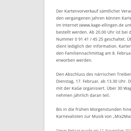
Der Kartenvorverkauf sämtlicher Vera
den vergangenen Jahren können Karte
im Internet (www.kage-ellingen.de unt
bestellt werden. Ab 20.00 Uhr ist bei
Nummer 0 91 41 / 45 25 geschaltet. Üb
dient lediglich der In­formation. Kart
den Familiennachmittag am 8. Februar
erworben werden.
Den Abschluss des närrischen Treiben
Dienstag, 17. Februar, ab 13.30 Uhr. 
mit der KaGe organisiert. Über 30 
nehmen jährlich daran teil.
Bis in die frühen Morgenstunden hine
Karnevalisten zur Musik von „Mix2Ma
Dieser Beitrag wurde am
12. November 20