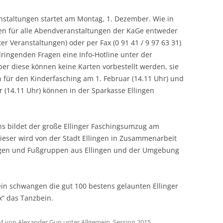
nstaltungen startet am Montag, 1. Dezember. Wie in
n für alle Abendveranstaltungen der KaGe entweder
er Veranstaltungen) oder per Fax (0 91 41 / 9 97 63 31)
 dringenden Fragen eine Info-Hotline unter der
er diese können keine Karten vorbestellt werden, sie
en für den Kinderfasching am 1. Februar (14.11 Uhr) und
 (14.11 Uhr) können in der Sparkasse Ellingen
s bildet der große Ellinger Faschingsumzug am
Dieser wird von der Stadt Ellingen in Zusammenarbeit
Wagen und Fußgruppen aus Ellingen und der Umgebung
in schwangen die gut 100 bestens gelaunten Ellinger
x“ das Tanzbein.
14
von
Alexander Gun
unter
Allgemein
,
Session 2015