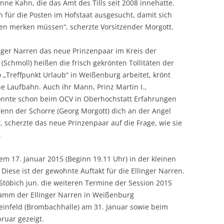
nne Kahn, die das Amt des Tills seit 2008 innehatte.
für die Pos­ten im Hofstaat ausgesucht, damit sich
en merken müssen“, scherzte Vorsitzender Morgott.
inger Narren das neue Prinzenpaar im Kreis der
. (Schmoll) heißen die frisch gekrönten Tollitäten der
o „Treffpunkt Urlaub“ in Weißenburg arbeitet, krönt
he Laufbahn. Auch ihr Mann, Prinz Martin I.,
konnte schon beim OCV in Oberhochstatt Erfahrungen
Wenn der Schorre (Georg Morgott) dich an der Angel
“, scherzte das neue Prinzenpaar auf die Frage, wie sie
.
m 17. Januar 2015 (Beginn 19.11 Uhr) in der kleinen
. Diese ist der gewohnte Auftakt für die Ellinger Narren.
Stöbich jun. die weiteren Termine der Session 2015
ramm der Ellinger Narren in Weißenburg
Pleinfeld (Brombachhalle) am 31. Januar sowie beim
ruar gezeigt.