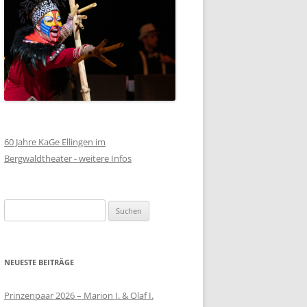
60 Jahre KaGe Ellingen im
Bergwaldtheater - weitere Infos
Suchen
nach:
NEUESTE BEITRÄGE
Prinzenpaar 2026 – Marion I. & Olaf I.