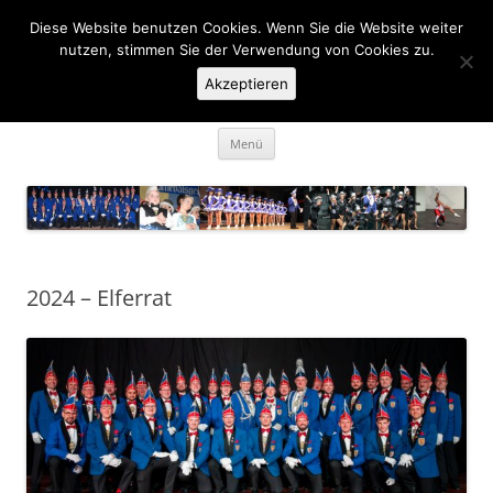
Zum
Inhalt
Diese Website benutzen Cookies. Wenn Sie die Website weiter
KaGe Ellingen 1963 e.V.
springen
nutzen, stimmen Sie der Verwendung von Cookies zu.
Akzeptieren
… des is ka Spass net, des is Fasching …
Menü
2024 – Elferrat