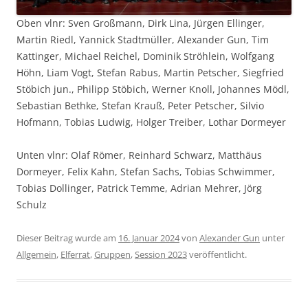
Oben vlnr: Sven Großmann, Dirk Lina, Jürgen Ellinger,
Martin Riedl, Yannick Stadtmüller, Alexander Gun, Tim
Kattinger, Michael Reichel, Dominik Ströhlein, Wolfgang
Höhn, Liam Vogt, Stefan Rabus, Martin Petscher, Siegfried
Stöbich jun., Philipp Stöbich, Werner Knoll, Johannes Mödl,
Sebastian Bethke, Stefan Krauß, Peter Petscher, Silvio
Hofmann, Tobias Ludwig, Holger Treiber, Lothar Dormeyer
Unten vlnr: Olaf Römer, Reinhard Schwarz, Matthäus
Dormeyer, Felix Kahn, Stefan Sachs, Tobias Schwimmer,
Tobias Dollinger, Patrick Temme, Adrian Mehrer, Jörg
Schulz
Dieser Beitrag wurde am
16. Januar 2024
von
Alexander Gun
unter
Allgemein
,
Elferrat
,
Gruppen
,
Session 2023
veröffentlicht.