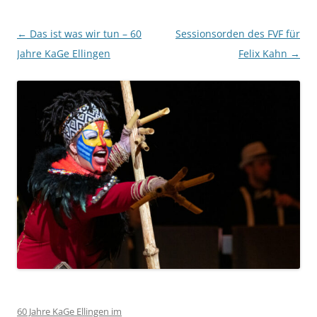
Beitragsnavigation
←
Das ist was wir tun – 60
Sessionsorden des FVF für
Jahre KaGe Ellingen
Felix Kahn
→
60 Jahre KaGe Ellingen im