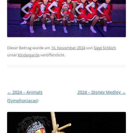
Dieser Beitrag wurde am
16. November 2024
von
Siggi Stöbich
unter
Kindergarde
veröffentlicht.
Beitragsnavigation
←
2024 – Animals
2024 – Disney Medley
→
(Symphoniacas)