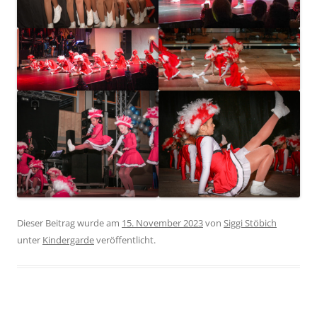
Dieser Beitrag wurde am
15. November 2023
von
Siggi Stöbich
unter
Kindergarde
veröffentlicht.