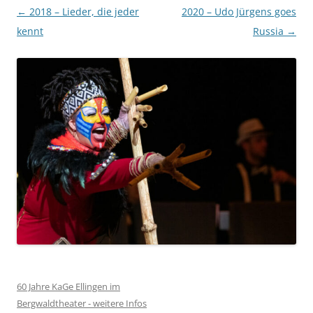
Beitragsnavigation
←
2018 – Lieder, die jeder
2020 – Udo Jürgens goes
kennt
Russia
→
60 Jahre KaGe Ellingen im
Bergwaldtheater - weitere Infos