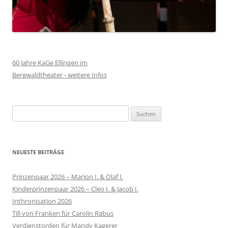
60 Jahre KaGe Ellingen im
Bergwaldtheater - weitere Infos
Suchen
nach:
NEUESTE BEITRÄGE
Prinzenpaar 2026 – Marion I. & Olaf I.
Kinderprinzenpaar 2026 – Cleo I. & Jacob I.
Inthronisation 2026
Till von Franken für Carolin Rabus
Verdienstorden für Mandy Kagerer