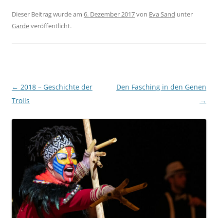
Dieser Beitrag wurde am
6. Dezember 2017
von
Eva Sand
unter
Garde
veröffentlicht.
Beitragsnavigation
←
2018 – Geschichte der
Den Fasching in den Genen
Trolls
→