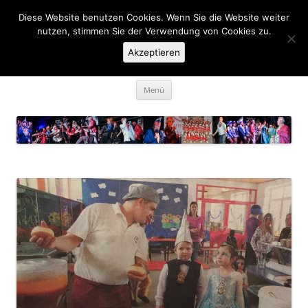
Zum
Inhalt
Diese Website benutzen Cookies. Wenn Sie die Website weiter
KaGe Ellingen 1963 e.V.
springen
nutzen, stimmen Sie der Verwendung von Cookies zu.
Akzeptieren
… des is ka Spass net, des is Fasching …
Menü