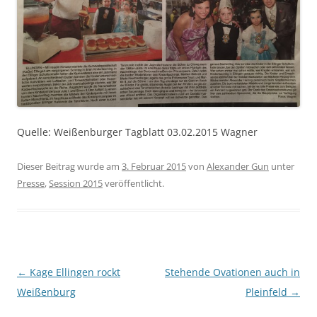
Quelle: Weißenburger Tagblatt 03.02.2015 Wagner
Dieser Beitrag wurde am
3. Februar 2015
von
Alexander Gun
unter
Presse
,
Session 2015
veröffentlicht.
Beitragsnavigation
←
Kage Ellingen rockt
Stehende Ovationen auch in
Weißenburg
Pleinfeld
→