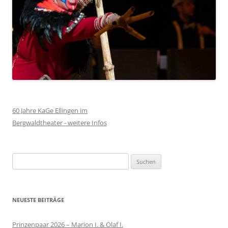
60 Jahre KaGe Ellingen im
Bergwaldtheater - weitere Infos
Suchen
nach:
NEUESTE BEITRÄGE
Prinzenpaar 2026 – Marion I. & Olaf I.