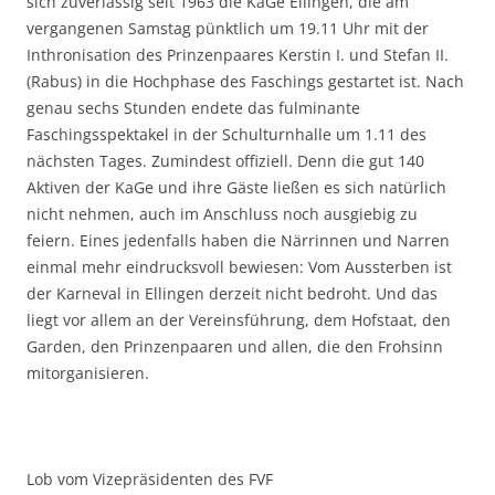
sich zuverlässig seit 1963 die KaGe Ellingen, die am
vergangenen Samstag pünktlich um 19.11 Uhr mit der
Inthronisation des Prinzenpaares Kerstin I. und Stefan II.
(Rabus) in die Hochphase des Faschings gestartet ist. Nach
genau sechs Stunden endete das fulminante
Faschingsspektakel in der Schulturnhalle um 1.11 des
nächsten Tages. Zumindest offiziell. Denn die gut 140
Aktiven der KaGe und ihre Gäste ließen es sich natürlich
nicht nehmen, auch im Anschluss noch ausgiebig zu
feiern. Eines jedenfalls haben die Närrinnen und Narren
einmal mehr eindrucksvoll bewiesen: Vom Aussterben ist
der Karneval in Ellingen derzeit nicht bedroht. Und das
liegt vor allem an der Vereinsführung, dem Hofstaat, den
Garden, den Prinzenpaaren und allen, die den Frohsinn
mitorganisieren.
Lob vom Vizepräsidenten des FVF