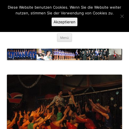
Zum
Inhalt
Diese Website benutzen Cookies. Wenn Sie die Website weiter
KaGe Ellingen 1963 e.V.
springen
nutzen, stimmen Sie der Verwendung von Cookies zu.
Akzeptieren
… des is ka Spass net, des is Fasching …
Menü