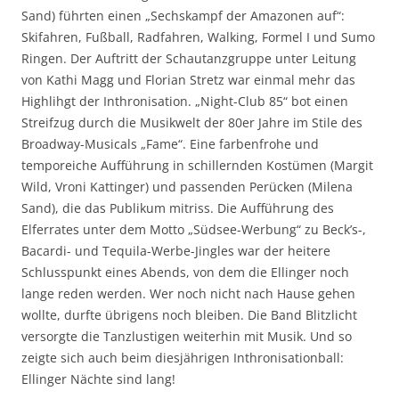
Sand) führten einen „Sechskampf der Amazonen auf“:
Skifahren, Fußball, Radfahren, Walking, Formel I und Sumo
Ringen. Der Auftritt der Schautanzgruppe unter Leitung
von Kathi Magg und Florian Stretz war einmal mehr das
Highlihgt der Inthronisation. „Night-Club 85“ bot einen
Streifzug durch die Musikwelt der 80er Jahre im Stile des
Broadway-Musicals „Fame“. Eine farbenfrohe und
temporeiche Aufführung in schillernden Kostümen (Margit
Wild, Vroni Kattinger) und passenden Perücken (Milena
Sand), die das Publikum mitriss. Die Aufführung des
Elferrates unter dem Motto „Südsee-Werbung“ zu Beck’s-,
Bacardi- und Tequila-Werbe-Jingles war der heitere
Schlusspunkt eines Abends, von dem die Ellinger noch
lange reden werden. Wer noch nicht nach Hause gehen
wollte, durfte übrigens noch bleiben. Die Band Blitzlicht
versorgte die Tanzlustigen weiterhin mit Musik. Und so
zeigte sich auch beim diesjährigen Inthronisationball:
Ellinger Nächte sind lang!