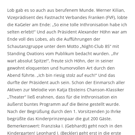
Lob gab es so auch aus berufenem Munde. Werner Kilian,
Vizeprädisent des Fastnacht Verbandes Franken (FVF), lobte
die KaGeler am Ende: „So eine tolle Inthronisation habe ich
selten erlebt!“ Und auch Präsident Alexander Höhn war am
Ende voll des Lobes, als die Aufführungen der
Schautanzgruppe unter dem Motto „Night-Club 85“ mit
Standing Ovations vom Publikum bedacht wurden. „Ihr
wart absolut Spitze!“, freute sich Höhn, der in seiner
gewohnt eloquenten und humorvollen Art durch den
Abend führte. „Ich bin riesig stolz auf euch!“ Und das
durfte der Präsident auch sein. Schon der Einmarsch aller
Aktiven zur Melodie von Katja Ebsteins Chanson-Klassiker
„Theater“ ließ erahnen, dass für die Inthronisation ein
äußerst buntes Programm auf die Beine gestellt wurde.
Nach der Begrüßung durch den 1. Vorsitzenden Jo Ihrke
begrüßte das Kinderprinzenpaar die gut 200 Gäste.
Bemerkenswert: Franziska I. (Gebhardt) geht noch in den
Kindergarten! Leonhard I. (Beckler) geht erst in die erste