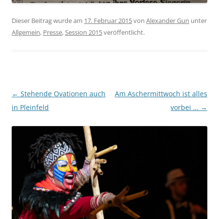
Dieser Beitrag wurde am
17. Februar 2015
von
Alexander Gun
unter
Allgemein
,
Presse
,
Session 2015
veröffentlicht.
Beitragsnavigation
←
Stehende Ovationen auch
Am Aschermittwoch ist alles
in Pleinfeld
vorbei …
→