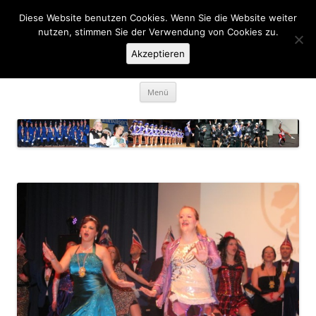
Zum
Inhalt
Diese Website benutzen Cookies. Wenn Sie die Website weiter
KaGe Ellingen 1963 e.V.
springen
nutzen, stimmen Sie der Verwendung von Cookies zu.
Akzeptieren
… des is ka Spass net, des is Fasching …
Menü