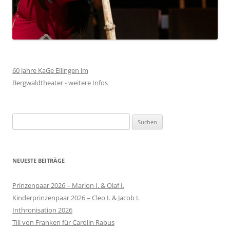
60 Jahre KaGe Ellingen im
Bergwaldtheater - weitere Infos
Suchen
nach:
NEUESTE BEITRÄGE
Prinzenpaar 2026 – Marion I. & Olaf I.
Kinderprinzenpaar 2026 – Cleo I. & Jacob I.
Inthronisation 2026
Till von Franken für Carolin Rabus